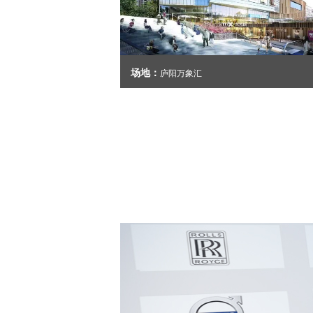
场地：
庐阳万象汇